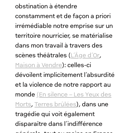
obstination à étendre
constamment et de façon a priori
irrémédiable notre emprise sur un
territoire nourricier, se matérialise
dans mon travail à travers des
scènes théâtrales (
L’Âge d’Or
,
Maison à Vendre
): celles-ci
dévoilent implicitement l’absurdité
et la violence de notre rapport au
monde
(En silence – Les Yeux des
Morts
,
Terres brûlées
), dans une
tragédie qui voit également
disparaître dans l’indifférence